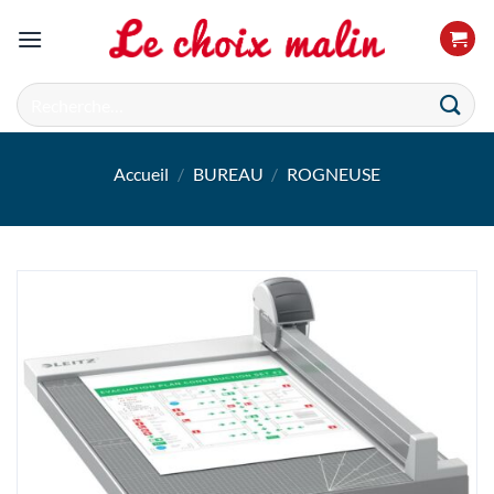
Passer
au
contenu
Recherche
pour :
Accueil
/
BUREAU
/
ROGNEUSE