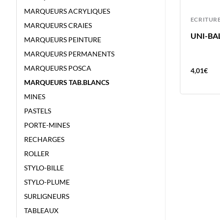
MARQUEURS ACRYLIQUES
ECRITURE
ECRITUR
MARQUEURS CRAIES
UNI-BALL FEUTRE PIN 0.5 ROUGE
UNI-BAL
MARQUEURS PEINTURE
MARQUEURS PERMANENTS
MARQUEURS POSCA
4,01
€
4,01
€
MARQUEURS TAB.BLANCS
MINES
PASTELS
PORTE-MINES
RECHARGES
ROLLER
STYLO-BILLE
STYLO-PLUME
SURLIGNEURS
TABLEAUX