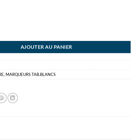
A MARQUEUR TZ100 NOIR MARQUEUR TABLEAUX BLANCS POINT OGIVE
AJOUTER AU PANIER
RE
,
MARQUEURS TAB.BLANCS