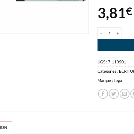
3,81
€
quantité de LEG
UGS :
7-110501
Catégories :
ECRITU
Marque :
Lega
ION