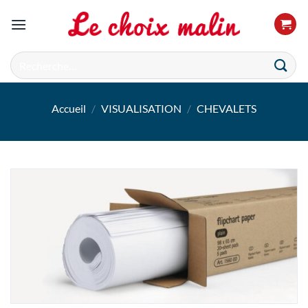
Passer
au
contenu
Recherche
pour :
Accueil
/
VISUALISATION
/
CHEVALETS