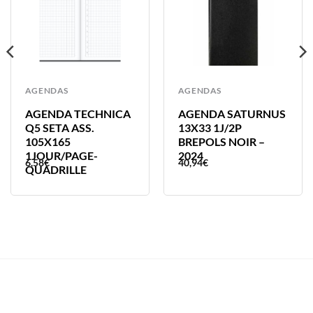
AGENDAS
AGENDAS
AGENDA TECHNICA
AGENDA SATURNUS
Q5 SETA ASS.
13X33 1J/2P
105X165
BREPOLS NOIR –
1JOUR/PAGE-
2024
6,58
€
40,94
€
QUADRILLE