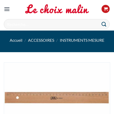
Passer
au
contenu
Recherche
pour :
Accueil
/
ACCESSOIRES
/
INSTRUMENTS MESURE