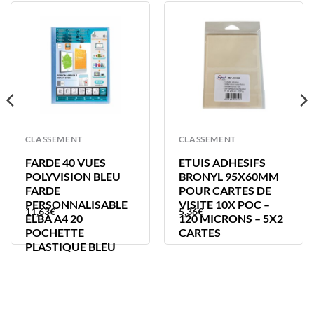
CLASSEMENT
CLASSEMENT
FARDE 40 VUES
ETUIS ADHESIFS
POLYVISION BLEU
BRONYL 95X60MM
FARDE
POUR CARTES DE
PERSONNALISABLE
VISITE 10X POC –
11,63
€
5,36
€
ELBA A4 20
120 MICRONS – 5X2
POCHETTE
CARTES
PLASTIQUE BLEU