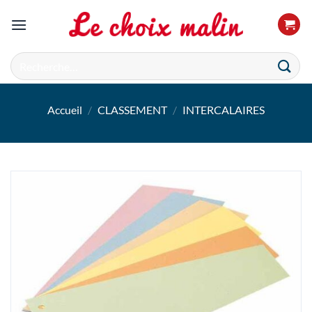
Passer
au
contenu
Recherche
pour :
Accueil
/
CLASSEMENT
/
INTERCALAIRES