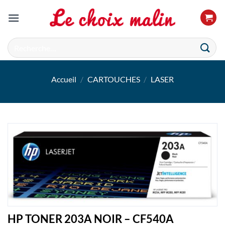
Passer
au
contenu
Recherche
pour :
Accueil
/
CARTOUCHES
/
LASER
HP TONER 203A NOIR – CF540A