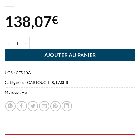
138,07
€
quantité de HP TONER 203A NOIR - CF540A
AJOUTER AU PANIER
UGS :
CF540A
Catégories :
CARTOUCHES
,
LASER
Marque :
Hp