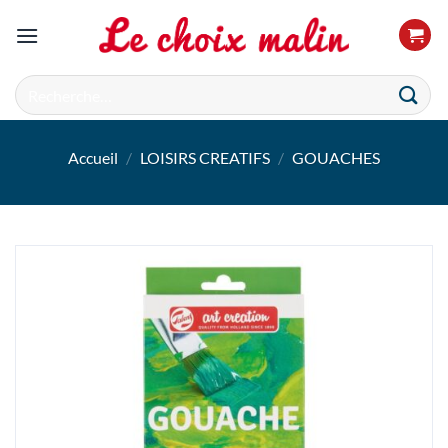
Passer
au
contenu
Recherche
pour :
Accueil
/
LOISIRS CREATIFS
/
GOUACHES