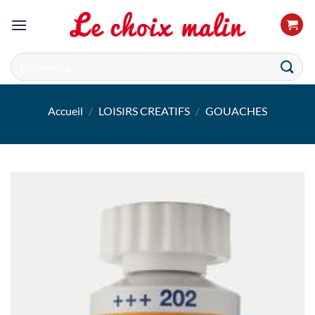
Passer
au
contenu
Recherche
pour :
Accueil
/
LOISIRS CREATIFS
/
GOUACHES