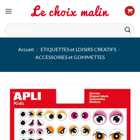
Passer
au
contenu
Recherche
pour :
Accueil
/
ETIQUETTES et LOISIRS CREATIFS
/
ACCESSOIRES et GOMMETTES