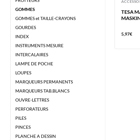
FROTTEURS
ACCESSOIRES
ACCESSO
GOMMES
OLFA CUTTER DE SECURITE SK4
TESA M
RETRACTABLE AUTOMATIQUE
MASKIN
GOMMES et TAILLE-CRAYONS
GOURDES
15,54
€
5,97
€
INDEX
INSTRUMENTS MESURE
INTERCALAIRES
LAMPE DE POCHE
LOUPES
MARQUEURS PERMANENTS
MARQUEURS TAB.BLANCS
OUVRE-LETTRES
PERFORATEURS
PILES
PINCES
PLANCHE A DESSIN