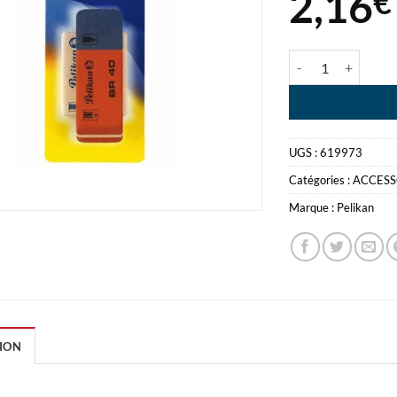
2,16
€
quantité de GOMM
UGS :
619973
Catégories :
ACCESS
Marque :
Pelikan
ION