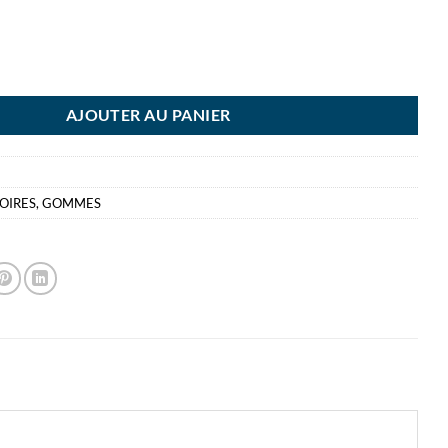
E PELIKAN BR40 + WS30 BLIS 17711
AJOUTER AU PANIER
OIRES
,
GOMMES