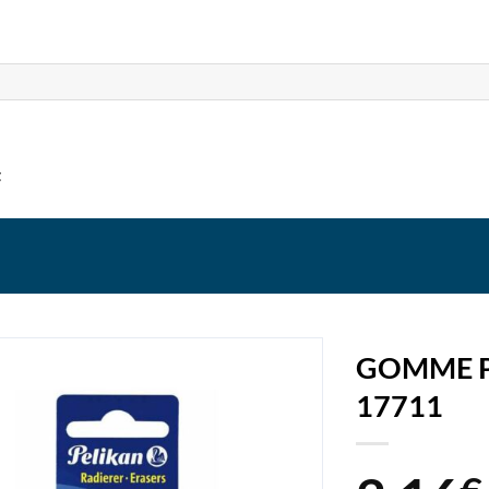
t
GOMME PE
17711