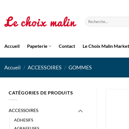
Passer
au
contenu
Recherche
pour :
Accueil
Papeterie
Contact
Le Choix Malin Marke
Accueil
/
ACCESSOIRES
/
GOMMES
CATÉGORIES DE PRODUITS
ACCESSOIRES
ADHESIFS
AGRAFEUSES