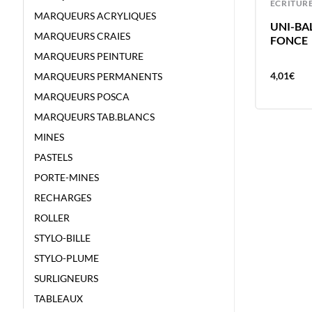
ECRITURE
ECRITUR
MARQUEURS ACRYLIQUES
UNI-BALL FEUTRE PIN 0.5 GRIS
UNI-BA
MARQUEURS CRAIES
FONCE
FONCE
MARQUEURS PEINTURE
4,01
€
4,01
€
MARQUEURS PERMANENTS
MARQUEURS POSCA
MARQUEURS TAB.BLANCS
MINES
PASTELS
PORTE-MINES
RECHARGES
ROLLER
STYLO-BILLE
STYLO-PLUME
SURLIGNEURS
TABLEAUX