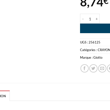
8,74
€
quantité de GIO
UGS :
256125
Catégories :
CRAYON
Marque :
Giotto
ION