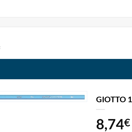
t
GIOTTO 1
8,74
€