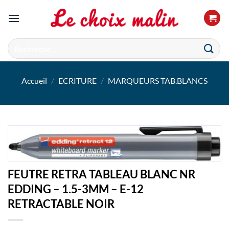
Passer
au
contenu
Recherche
pour :
Accueil
/
ECRITURE
/
MARQUEURS TAB.BLANCS
FEUTRE RETRA TABLEAU BLANC NR
EDDING – 1.5-3MM – E-12
RETRACTABLE NOIR