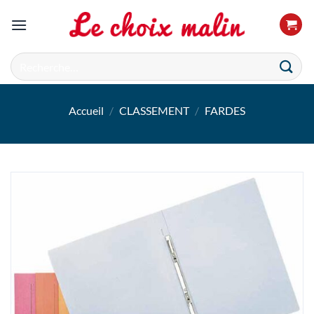
Passer
au
contenu
Recherche
pour :
Accueil
/
CLASSEMENT
/
FARDES