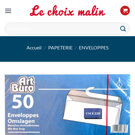
Passer
au
contenu
Recherche
pour :
Accueil
/
PAPETERIE
/
ENVELOPPES