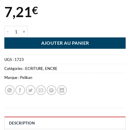
7,21
€
quantité de ENCRE PELIKAN BLEU ROYAL - FLACON 30ML EFFACA
AJOUTER AU PANIER
UGS :
1723
Catégories :
ECRITURE
,
ENCRE
Marque :
Pelikan
DESCRIPTION