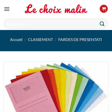
Passer
au
contenu
Recherche
pour :
Accueil
/
CLASSEMENT
/
FARDES DE PRESENTATI