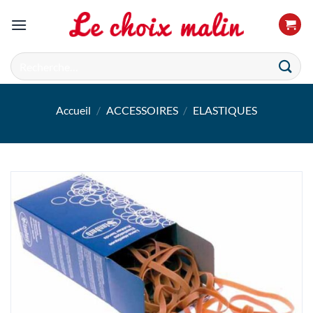
Passer
au
contenu
Recherche
pour :
Accueil
/
ACCESSOIRES
/
ELASTIQUES