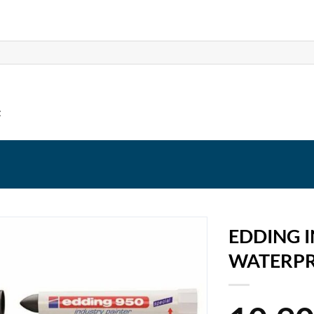
t
EDDING I
WATERP