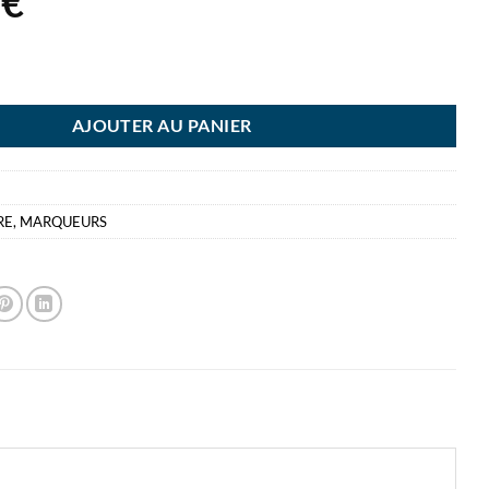
0
€
ING INDUSTRY 950 NOIR PERM PATE WATERPROOF PERMANENTE
AJOUTER AU PANIER
RE
,
MARQUEURS