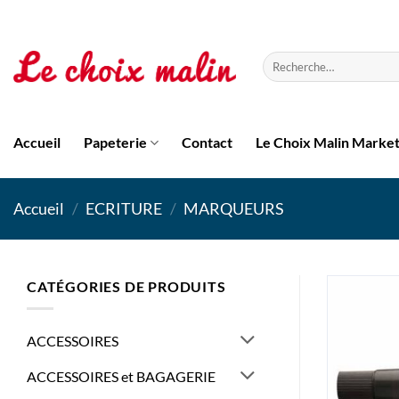
Passer
au
contenu
Recherche
pour :
Accueil
Papeterie
Contact
Le Choix Malin Marke
Accueil
/
ECRITURE
/
MARQUEURS
CATÉGORIES DE PRODUITS
ACCESSOIRES
ACCESSOIRES et BAGAGERIE