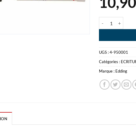
10,9
quantité de EDD
UGS :
4-950001
Catégories :
ECRITU
Marque :
Edding
ION