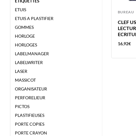
ETIQUETTES
ETUIS
BUREAU
BUREAU
ETUIS A PLASTIFIER
DURABLE EUROBOARD L
CLEF US
GOMMES
MONNAYEUR RANGE 8
LECTURE
MONNAIES + BILLETS COMPTAGE
ECRITU
HORLOGE
FACILE
77,15
€
16,92
€
HORLOGES
LABELMANAGER
LABELWRITER
LASER
MASSICOT
ORGANISATEUR
PERFORELIEUR
PICTOS
PLASTIFIEUSES
PORTE COPIES
PORTE CRAYON