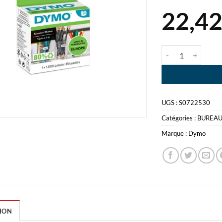
22,4
quantité de DYMO
UGS :
S0722530
Catégories :
BUREA
Marque :
Dymo
ION