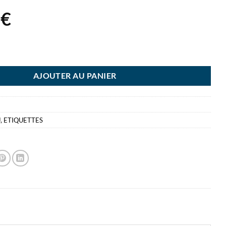
2
€
 LW MULTI USAGE 13X25MM - ETIQUETTE DYMO LABELWRITER - 1 RL 
AJOUTER AU PANIER
U
,
ETIQUETTES