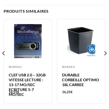
PRODUITS SIMILAIRES
BUREAU
BUREAU
CLEF USB 2.0 – 32GB
DURABLE
VITESSE LECTURE :
CORBEILLE OPTIMO
13-17 MO/SEC
18L CARREE
ECRITURE 5-7
16,92
€
16,25
€
MO/SEC