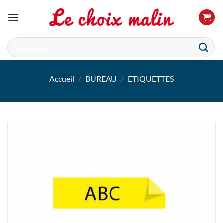
Passer
au
contenu
Recherche
pour :
Accueil
/
BUREAU
/
ETIQUETTES