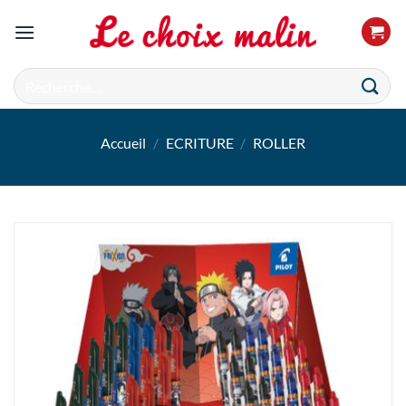
Passer
au
contenu
Recherche
pour :
Accueil
/
ECRITURE
/
ROLLER