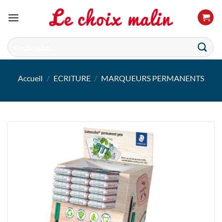
Passer
au
contenu
Recherche
pour :
Accueil
/
ECRITURE
/
MARQUEURS PERMANENTS