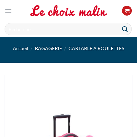
Passer
au
contenu
Recherche
pour :
Accueil
/
BAGAGERIE
/
CARTABLE A ROULETTES