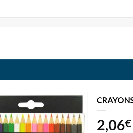
t
CRAYONS
2,06
€