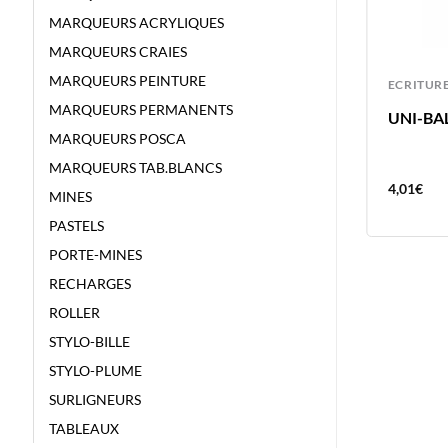
MARQUEURS ACRYLIQUES
MARQUEURS CRAIES
MARQUEURS PEINTURE
ECRITURE
ECRITUR
MARQUEURS PERMANENTS
UNI-BALL FEUTRE PIN BRUSH GRIS
UNI-BAL
FONCE
MARQUEURS POSCA
MARQUEURS TAB.BLANCS
4,01
€
4,01
€
MINES
PASTELS
PORTE-MINES
RECHARGES
ROLLER
STYLO-BILLE
STYLO-PLUME
SURLIGNEURS
TABLEAUX