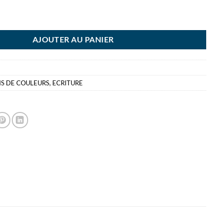
ONS DE COUL ULMANN P18 4327
AJOUTER AU PANIER
S DE COULEURS
,
ECRITURE