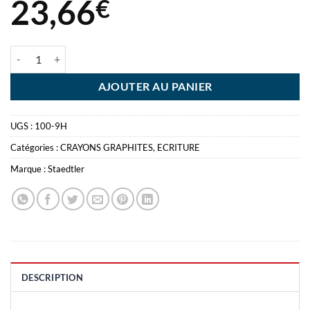
23,66
€
quantité de CRAYON MARS LUMOGRAPH 9H STAEDTLER - BOITE D
AJOUTER AU PANIER
UGS :
100-9H
Catégories :
CRAYONS GRAPHITES
,
ECRITURE
Marque :
Staedtler
DESCRIPTION