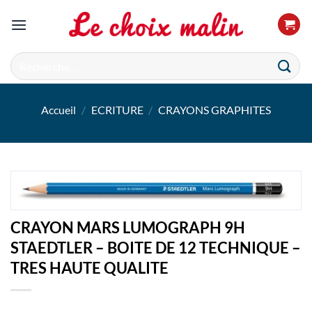
Passer
au
contenu
Recherche
pour :
Accueil
/
ECRITURE
/
CRAYONS GRAPHITES
CRAYON MARS LUMOGRAPH 9H
STAEDTLER – BOITE DE 12 TECHNIQUE –
TRES HAUTE QUALITE