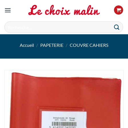
Passer
au
contenu
Recherche
pour :
Accueil
/
PAPETERIE
/
COUVRE CAHIERS