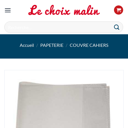
Passer
au
contenu
Recherche
pour :
Accueil
/
PAPETERIE
/
COUVRE CAHIERS