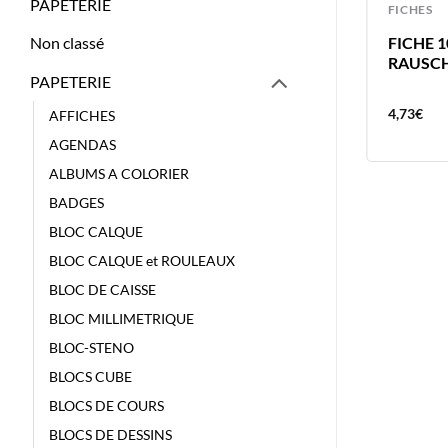
PAPETERIE
FEUILLES DE DESSINS
FICHES
FEUILLES Q5/Q10 ROSE 72X57 10
FICHE 
Non classé
FEUILLES DESSIN AURORA 125GR
RAUSCH
PAPETERIE
A2254
14,91
€
4,73
€
AFFICHES
AGENDAS
ALBUMS A COLORIER
BADGES
BLOC CALQUE
BLOC CALQUE et ROULEAUX
BLOC DE CAISSE
BLOC MILLIMETRIQUE
BLOC-STENO
BLOCS CUBE
BLOCS DE COURS
BLOCS DE DESSINS