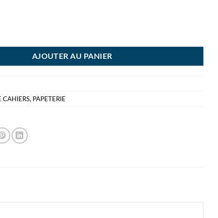
RE CAHIER A4+ TURQUOISE BRONYL - PVC
AJOUTER AU PANIER
 CAHIERS
,
PAPETERIE