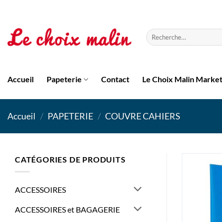
Passer
au
contenu
Recherche
pour :
Accueil
Papeterie
Contact
Le Choix Malin Marke
Accueil
/
PAPETERIE
/
COUVRE CAHIERS
CATÉGORIES DE PRODUITS
ACCESSOIRES
ACCESSOIRES et BAGAGERIE