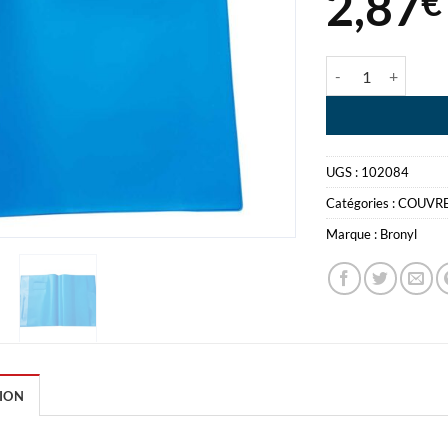
2,87
€
quantité de COUV
UGS :
102084
Catégories :
COUVRE
Marque :
Bronyl
ION