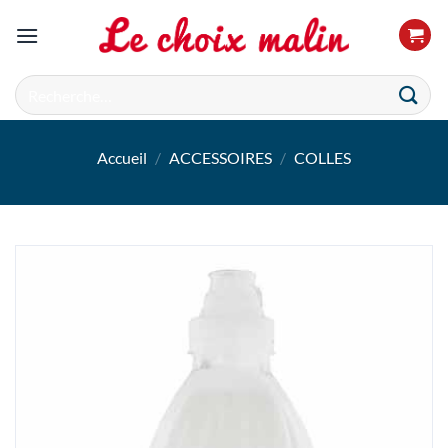
Passer
au
contenu
Recherche
pour :
Accueil
/
ACCESSOIRES
/
COLLES