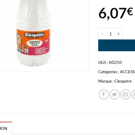
6,07
€
quantité de COL
UGS :
AD250
Catégories :
ACCESS
Marque :
Cleopatre
ION