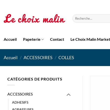
Passer
au
contenu
Recherche
pour :
Accueil
Papeterie
Contact
Le Choix Malin Marke
Accueil
/
ACCESSOIRES
/
COLLES
CATÉGORIES DE PRODUITS
ACCESSOIRES
ADHESIFS
AGRAFEUSES