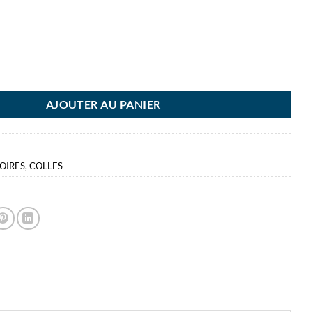
LE CLEOPATRE ADH TRAN 250ML TRANSPARENTE PAPIER & CARTON G
AJOUTER AU PANIER
OIRES
,
COLLES