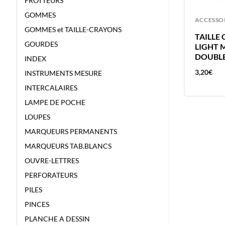
FROTTEURS
GOMMES
ACCESSOIRES
ACCESSO
GOMMES et TAILLE-CRAYONS
OLFA CUTTER SL-1 – LAME 18MM
TAILLE
GOURDES
ARRET POUSSOIR SECURITE
LIGHT M
DOUBL
INDEX
9,27
€
3,20
€
INSTRUMENTS MESURE
INTERCALAIRES
LAMPE DE POCHE
LOUPES
MARQUEURS PERMANENTS
MARQUEURS TAB.BLANCS
OUVRE-LETTRES
PERFORATEURS
PILES
PINCES
PLANCHE A DESSIN