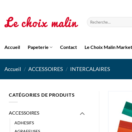
Passer
au
contenu
Recherche
pour :
Accueil
Papeterie
Contact
Le Choix Malin Marke
Accueil
/
ACCESSOIRES
/
INTERCALAIRES
CATÉGORIES DE PRODUITS
ACCESSOIRES
ADHESIFS
AGRAFEUSES