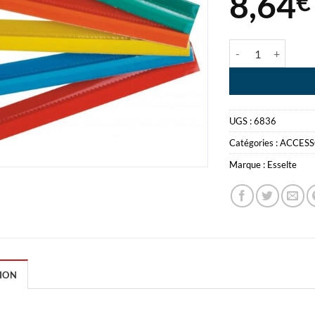
8,64
€
quantité de CAVA
UGS :
6836
Catégories :
ACCESS
Marque :
Esselte
ION