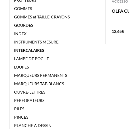
FROTTEURS
ACCESSOIRES
ACCESSO
GOMMES
OLFA COUTEAU A ART AK-1
OLFA C
STYLET
GOMMES et TAILLE-CRAYONS
GOURDES
8,64
€
12,65
€
INDEX
INSTRUMENTS MESURE
INTERCALAIRES
LAMPE DE POCHE
LOUPES
MARQUEURS PERMANENTS
MARQUEURS TAB.BLANCS
OUVRE-LETTRES
PERFORATEURS
PILES
PINCES
PLANCHE A DESSIN