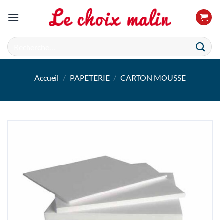
Passer
au
contenu
Recherche
pour :
Accueil
/
PAPETERIE
/
CARTON MOUSSE