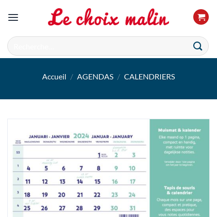
Passer
au
contenu
Recherche
pour :
Accueil
/
AGENDAS
/
CALENDRIERS