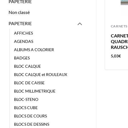
PAPETERIE
Non classé
PAPETERIE
FICHES
CARNETS
AFFICHES
FICHE 100X150MM Q5 BLANCHE
CARNET
RAUSCH 100
QUADRI
AGENDAS
RAUSC
ALBUMS A COLORIER
4,73
€
5,03
€
BADGES
BLOC CALQUE
BLOC CALQUE et ROULEAUX
BLOC DE CAISSE
BLOC MILLIMETRIQUE
BLOC-STENO
BLOCS CUBE
BLOCS DE COURS
BLOCS DE DESSINS