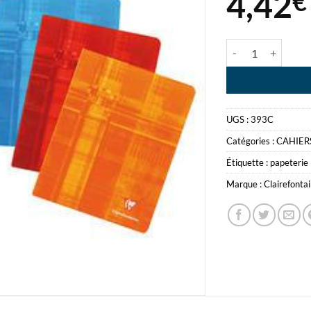
4,42
€
quantité de CAHI
UGS :
393C
Catégories :
CAHIER
Étiquette :
papeterie
Marque :
Clairefonta