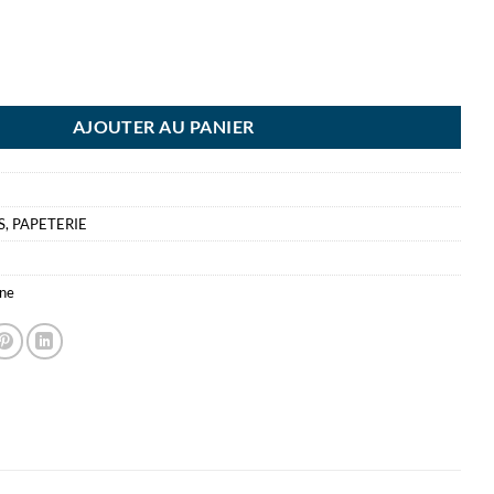
ER CLAIRF 60F A5 LIGNE CLAIREFONTAINE
AJOUTER AU PANIER
S
,
PAPETERIE
ine