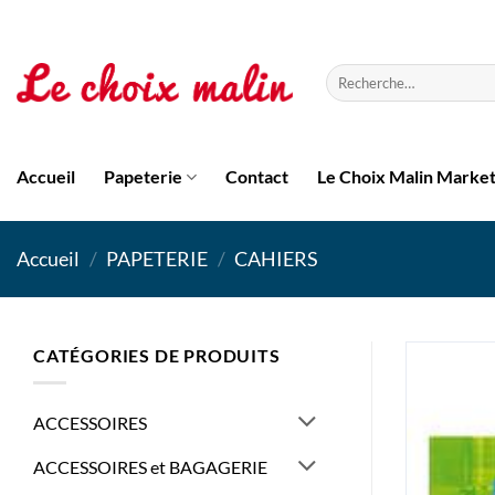
Passer
au
contenu
Recherche
pour :
Accueil
Papeterie
Contact
Le Choix Malin Marke
Accueil
/
PAPETERIE
/
CAHIERS
CATÉGORIES DE PRODUITS
ACCESSOIRES
ACCESSOIRES et BAGAGERIE