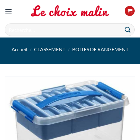
Passer
au
contenu
Recherche
pour :
Accueil
/
CLASSEMENT
/
BOITES DE RANGEMENT