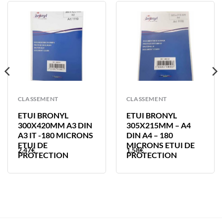
CLASSEMENT
CLASSEMENT
ETUI BRONYL
ETUI BRONYL
300X420MM A3 DIN
305X215MM – A4
A3 IT -180 MICRONS
DIN A4 – 180
ETUI DE
MICRONS ETUI DE
2,47
€
1,58
€
PROTECTION
PROTECTION