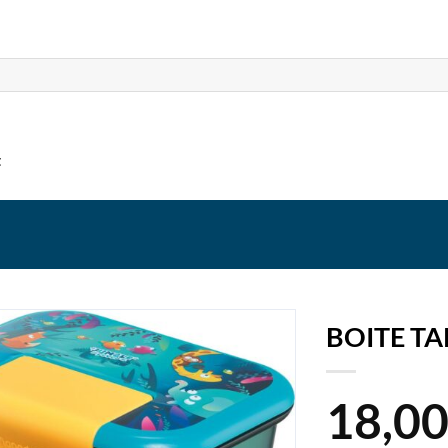
t
BOITE TA
18,0