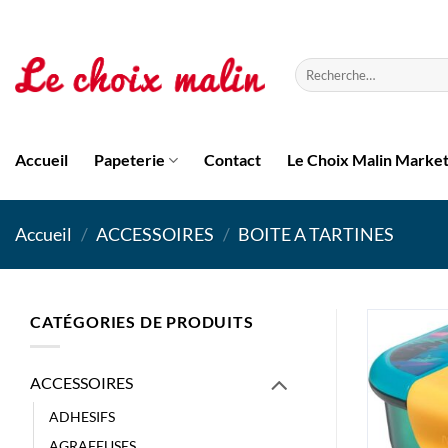
Passer
au
contenu
Recherche
pour :
Accueil
Papeterie
Contact
Le Choix Malin Marke
Accueil
/
ACCESSOIRES
/
BOITE A TARTINES
CATÉGORIES DE PRODUITS
ACCESSOIRES
ADHESIFS
AGRAFEUSES