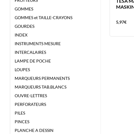
FROTTEURS
CUTTER OLFA L-1 VIS SECURITE
TESA M
LAMES L 18MM
MASKIN
GOMMES
GOMMES et TAILLE-CRAYONS
14,81
€
5,97
€
GOURDES
INDEX
INSTRUMENTS MESURE
INTERCALAIRES
LAMPE DE POCHE
LOUPES
MARQUEURS PERMANENTS
MARQUEURS TAB.BLANCS
OUVRE-LETTRES
PERFORATEURS
PILES
PINCES
PLANCHE A DESSIN