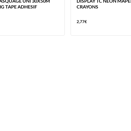
ASQUAGE UNI 30X50M
DISPLAY TC NEON MAPED
G TAPE ADHESIF
CRAYONS
2,77
€