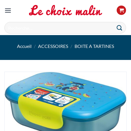
Passer
au
contenu
Recherche
pour :
Accueil
/
ACCESSOIRES
/
BOITE A TARTINES