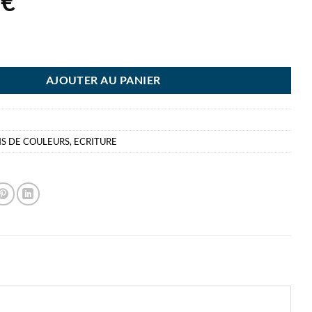
5
€
TE DE 24 CRAYONS COULEUR DERWENT ACADEMY
AJOUTER AU PANIER
S DE COULEURS
,
ECRITURE