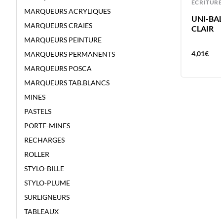
ECRITURE
ECRITUR
MARQUEURS ACRYLIQUES
UNI-BALL FEUTRE PIN 0.1 GRIS
UNI-BA
MARQUEURS CRAIES
CLAIR
CLAIR
MARQUEURS PEINTURE
4,01
€
4,01
€
MARQUEURS PERMANENTS
MARQUEURS POSCA
MARQUEURS TAB.BLANCS
MINES
PASTELS
PORTE-MINES
RECHARGES
ROLLER
STYLO-BILLE
STYLO-PLUME
SURLIGNEURS
TABLEAUX