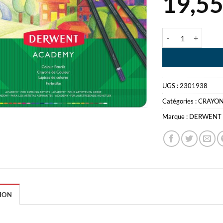
19,5
quantité de BOI
UGS :
2301938
Catégories :
CRAYON
Marque :
DERWENT
ION