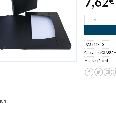
7,62
€
quantité de BOIT
UGS :
116401
Catégorie :
CLASSE
Marque :
Bronyl
ION