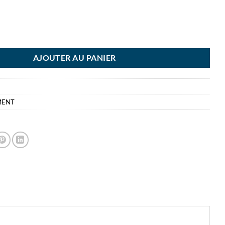
E BRONYL DOS 4CM NOIR 8/10 - 245X325MM - PP BOITE DE RANGEM
AJOUTER AU PANIER
MENT