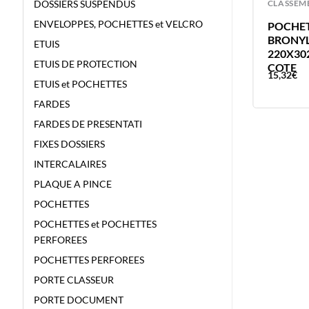
CLASSEMENT
CLASSEM
DOSSIERS SUSPENDUS
ENVELOPPES, POCHETTES et VELCRO
ETUI BRONYL 305X215MM – A4
POCHET
DIN A4 – 180 MICRONS ETUI DE
BRONYL
ETUIS
PROTECTION
220X30
ETUIS DE PROTECTION
COTE
1,58
€
15,32
€
ETUIS et POCHETTES
FARDES
FARDES DE PRESENTATI
FIXES DOSSIERS
INTERCALAIRES
PLAQUE A PINCE
POCHETTES
POCHETTES et POCHETTES
PERFOREES
POCHETTES PERFOREES
PORTE CLASSEUR
PORTE DOCUMENT