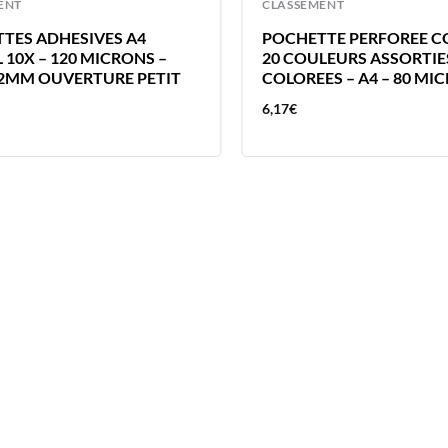
ENT
CLASSEMENT
TES ADHESIVES A4
POCHETTE PERFOREE C
 10X – 120 MICRONS –
20 COULEURS ASSORTIE
2MM OUVERTURE PETIT
COLOREES – A4 – 80 MI
6,17
€