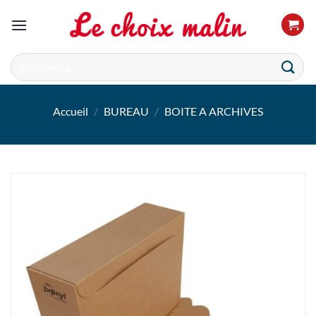
Passer
au
contenu
Recherche
pour :
Accueil
/
BUREAU
/
BOITE A ARCHIVES