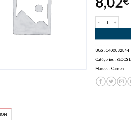
8,02
€
quantité de BLOC 
UGS :
C400082844
Catégories :
BLOCS 
Marque :
Canson
ION