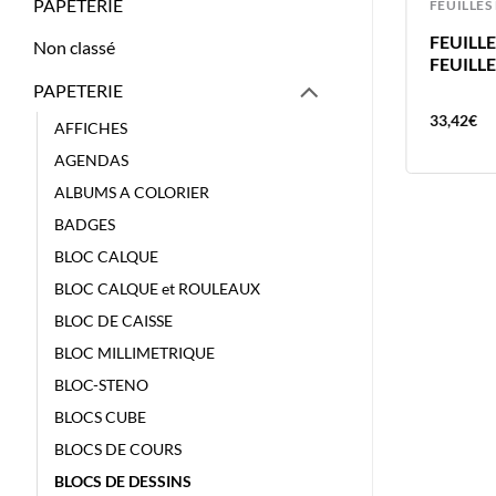
PAPETERIE
CARNETS DE RECUS
FEUILLES
CARNET RECUS 9X21
FEUILLE
Non classé
QUADRILINGUE AVEC TALON –
FEUILL
RAUSCH
PAPETERIE
5,03
€
33,42
€
AFFICHES
AGENDAS
ALBUMS A COLORIER
BADGES
BLOC CALQUE
BLOC CALQUE et ROULEAUX
BLOC DE CAISSE
BLOC MILLIMETRIQUE
BLOC-STENO
BLOCS CUBE
BLOCS DE COURS
BLOCS DE DESSINS