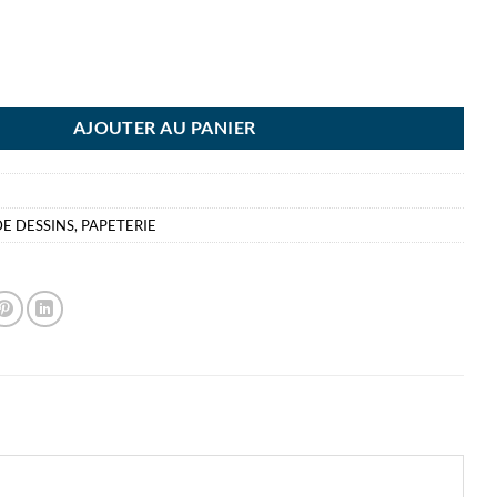
CANSON XL A5 NOIR 150GR BLOC DESSIN - 20 FEUILLES
AJOUTER AU PANIER
DE DESSINS
,
PAPETERIE