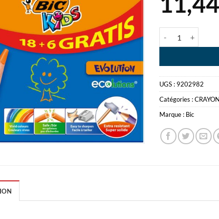
11,4
quantité de BIC 
UGS :
9202982
Catégories :
CRAYON
Marque :
Bic
ION