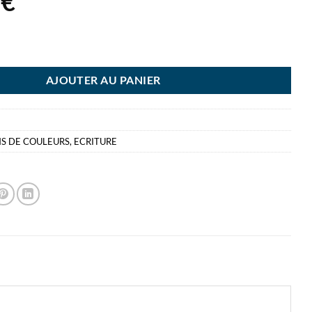
4
€
CRAYON EVOLUTION 18+6 KIDS CRAYONS DE COULEUR BIC
AJOUTER AU PANIER
S DE COULEURS
,
ECRITURE