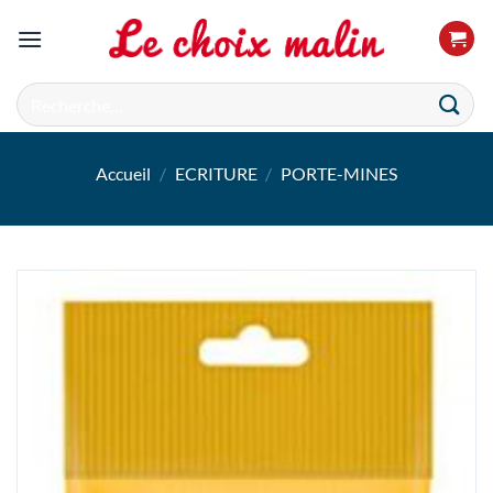
Passer
au
contenu
Recherche
pour :
Accueil
/
ECRITURE
/
PORTE-MINES