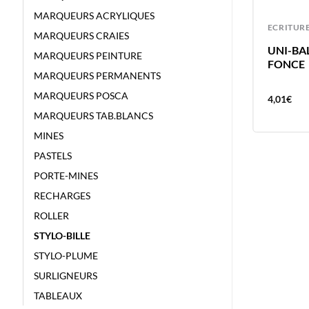
MARQUEURS ACRYLIQUES
ECRITURE
ECRITUR
MARQUEURS CRAIES
S
UNI-BALL FEUTRE PIN 0.3 ROUGE
UNI-BA
MARQUEURS PEINTURE
FONCE
MARQUEURS PERMANENTS
MARQUEURS POSCA
4,01
€
4,01
€
MARQUEURS TAB.BLANCS
MINES
PASTELS
PORTE-MINES
RECHARGES
ROLLER
STYLO-BILLE
STYLO-PLUME
SURLIGNEURS
TABLEAUX