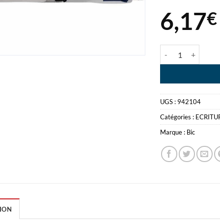
6,17
€
quantité de BIC 
UGS :
942104
Catégories :
ECRITU
Marque :
Bic
ION