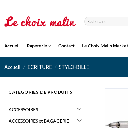
Passer
au
contenu
Recherche
pour :
Accueil
Papeterie
Contact
Le Choix Malin Marke
Accueil
/
ECRITURE
/
STYLO-BILLE
CATÉGORIES DE PRODUITS
ACCESSOIRES
ACCESSOIRES et BAGAGERIE