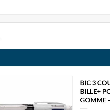
t
BIC 3 CO
BILLE+ P
GOMME –