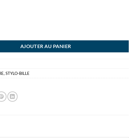
3 COULEURS + PM 0.7MM 3+1 STYLO BILLE+ PORTE MINES 0.7MM GRI
AJOUTER AU PANIER
RE
,
STYLO-BILLE