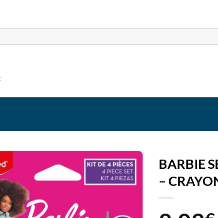
t
BARBIE S
– CRAYO