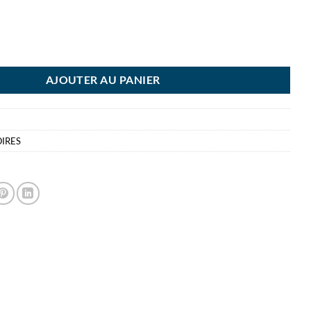
E SET 4 PIECES LATTE - GOMME - TC - CRAYON
AJOUTER AU PANIER
IRES