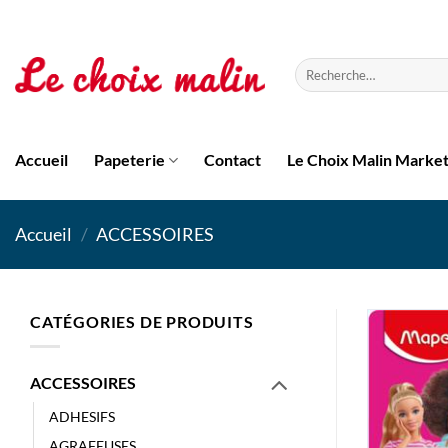
Passer
au
contenu
Recherche
pour :
Accueil
Papeterie
Contact
Le Choix Malin Marke
Accueil
/
ACCESSOIRES
CATÉGORIES DE PRODUITS
ACCESSOIRES
ADHESIFS
AGRAFEUSES