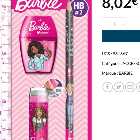
8,02
€
quantité de BARBI
UGS :
981867
Catégorie :
ACCESSO
Marque :
BARBIE