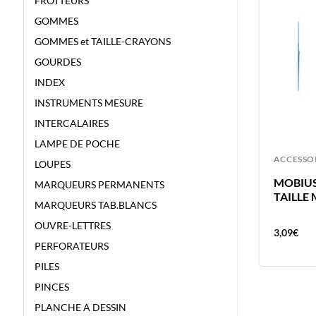
FROTTEURS
GOMMES
GOMMES et TAILLE-CRAYONS
GOURDES
INDEX
INSTRUMENTS MESURE
INTERCALAIRES
LAMPE DE POCHE
ACCESSOIRES
ACCESSO
LOUPES
MOBIUS TAILLE CRAYONS +
MOBIUS 
MARQUEURS PERMANENTS
GOMME M+R RESERVOIR
TAILLE
MARQUEURS TAB.BLANCS
OUVRE-LETTRES
3,20
€
3,09
€
PERFORATEURS
PILES
PINCES
PLANCHE A DESSIN