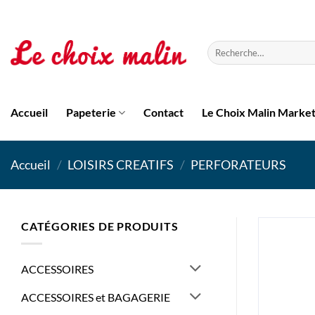
Passer
au
contenu
Recherche
pour :
Accueil
Papeterie
Contact
Le Choix Malin Marke
Accueil
/
LOISIRS CREATIFS
/
PERFORATEURS
CATÉGORIES DE PRODUITS
ACCESSOIRES
ACCESSOIRES et BAGAGERIE