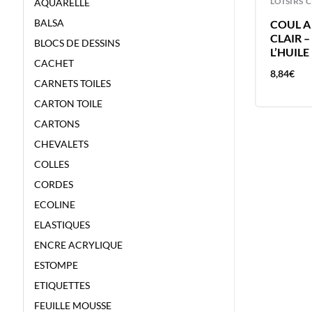
LOISIRS CREATIFS
LOISIRS 
AQUARELLE
BALSA
COUL A L’HUILE 40ML TERRE
COUL A
SIENNE NATURELLE – VAN GOGH –
CLAIR 
BLOCS DE DESSINS
COULEUR A L’HUILE
L’HUILE
CACHET
8,84
€
8,84
€
CARNETS TOILES
CARTON TOILE
CARTONS
CHEVALETS
COLLES
CORDES
ECOLINE
ELASTIQUES
ENCRE ACRYLIQUE
ESTOMPE
ETIQUETTES
FEUILLE MOUSSE