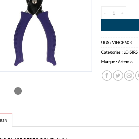
quantité de ART
UGS :
VIHCP603
Catégories :
LOISIRS
Marque :
Artemio
ION