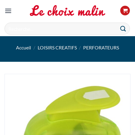
Passer
au
contenu
Recherche
pour :
Accueil
/
LOISIRS CREATIFS
/
PERFORATEURS